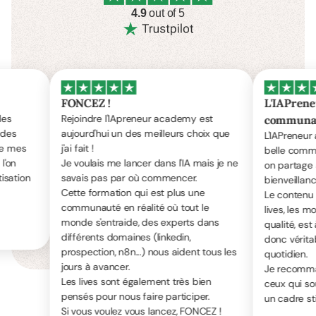
4.9
out of 5
FONCEZ !
L'IAPreneur Aca
Rejoindre l'IApreneur academy est
communauté aut
aujourd'hui un des meilleurs choix que
L'IAPreneur academ
j'ai fait !
belle communauté, o
Je voulais me lancer dans l'IA mais je ne
on partage autour d
savais pas par où commencer.
bienveillance.
Cette formation qui est plus une
Le contenu de la fo
communauté en réalité où tout le
lives, les modules e
monde s'entraide, des experts dans
qualité, est à la foi
différents domaines (linkedin,
donc véritablement
prospection, n8n...) nous aident tous les
quotidien.
jours à avancer.
Je recommande san
Les lives sont également très bien
ceux qui souhaitent 
pensés pour nous faire participer.
un cadre stimulant!
Si vous voulez vous lancez, FONCEZ !